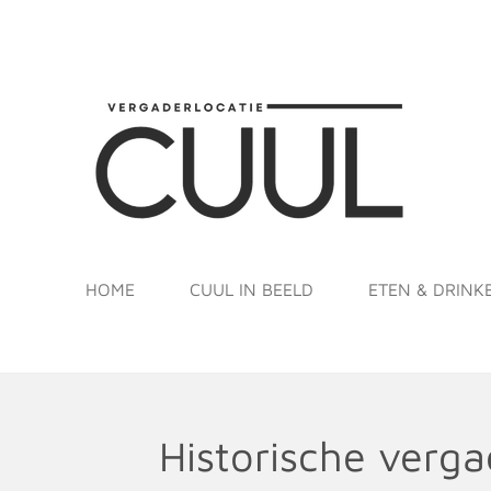
Ga
direct
naar
de
hoofdinhoud
HOME
CUUL IN BEELD
ETEN & DRINK
Historische verg