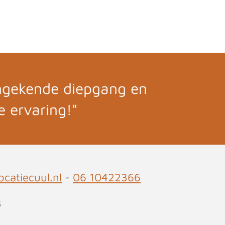
ongekende diepgang en
e ervaring!"
catiecuul.nl
-
06 10422366
3