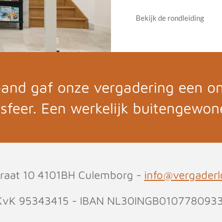
Bekijk de rondleiding
 pand gaf onze vergadering een 
sfeer. Een werkelijk buitengewon
straat 10 4101BH Culemborg -
info@vergaderlo
KvK 95343415 - IBAN NL30INGB010778093