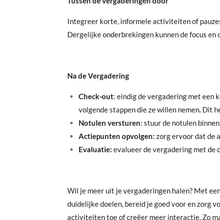
Tussen de vergaderingen door
Integreer korte, informele activiteiten of pauz
Dergelijke onderbrekingen kunnen de focus en c
Na de Vergadering
Check-out
: eindig de vergadering met een 
volgende stappen die ze willen nemen. Dit h
Notulen versturen
: stuur de notulen binne
Actiepunten opvolgen:
zorg ervoor dat de a
Evaluatie:
evalueer de vergadering met de d
Wil je meer uit je vergaderingen halen? Met ee
duidelijke doelen, bereid je goed voor en zorg v
activiteiten toe of creëer meer interactie. Zo