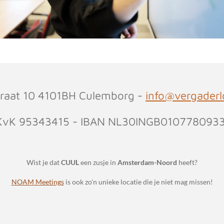
straat 10 4101BH Culemborg -
info@vergaderlo
KvK 95343415 - IBAN NL30INGB010778093
Wist je dat
CUUL
een zusje in
Amsterdam-Noord
heeft?
NOAM Meetings
is ook zo'n unieke locatie die je niet mag missen!