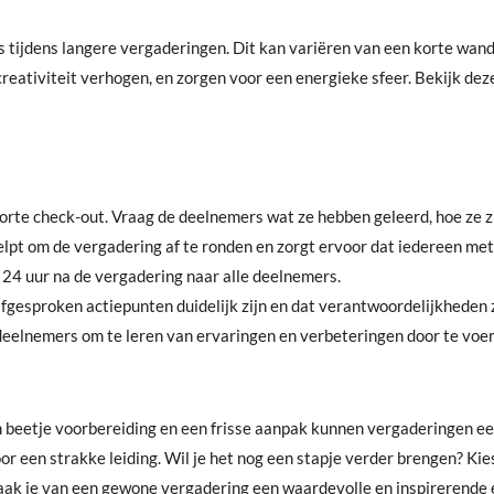
es tijdens langere vergaderingen. Dit kan variëren van een korte wand
reativiteit verhogen, en zorgen voor een energieke sfeer. Bekijk de
korte check-out. Vraag de deelnemers wat ze hebben geleerd, hoe ze z
elpt om de vergadering af te ronden en zorgt ervoor dat iedereen me
n 24 uur na de vergadering naar alle deelnemers.
fgesproken actiepunten duidelijk zijn en dat verantwoordelijkheden 
eelnemers om te leren van ervaringen en verbeteringen door te voe
n beetje voorbereiding en een frisse aanpak kunnen vergaderingen een
oor een strakke leiding. Wil je het nog een stapje verder brengen? Ki
 maak je van een gewone vergadering een waardevolle en inspirerende 