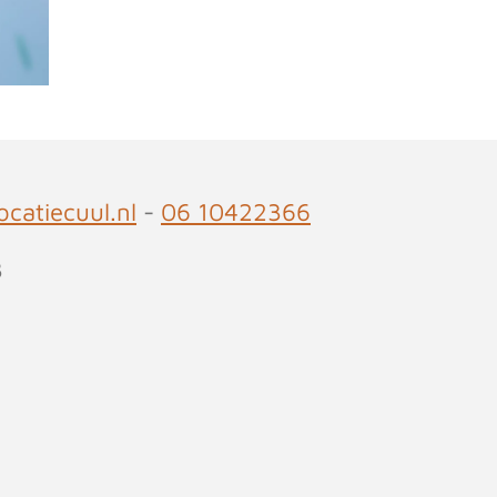
catiecuul.nl
-
06 10422366
3