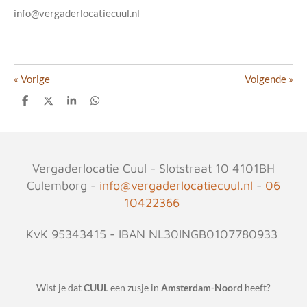
info@vergaderlocatiecuul.nl
«
Vorige
Volgende
»
D
D
S
D
e
e
h
e
l
e
a
l
e
l
r
e
n
e
n
Vergaderlocatie Cuul - Slotstraat 10 4101BH
Culemborg -
info@vergaderlocatiecuul.nl
-
06
10422366
KvK 95343415 - IBAN NL30INGB0107780933
Wist je dat
CUUL
een zusje in
Amsterdam-Noord
heeft?